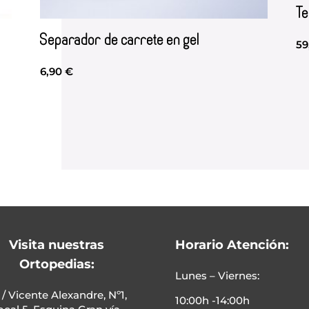
T
Separador de carrete en gel
59
6,90
€
Visita nuestras
Horario Atención:
Ortopedias:
Lunes – Viernes:
C / Vicente Alexandre, Nº1,
10:00h -14:00h