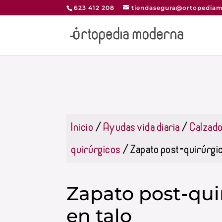
623 412 208
tiendasegura@ortopediam
Inicio
/
Ayudas vida diaria
/
Calzad
quirúrgicos
/ Zapato post-quirúrgic
Zapato post-qui
en talo