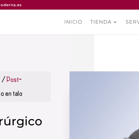
oderna.es
INICIO
TIENDA
SERV
o
/
Post-
o en talo
rúrgico