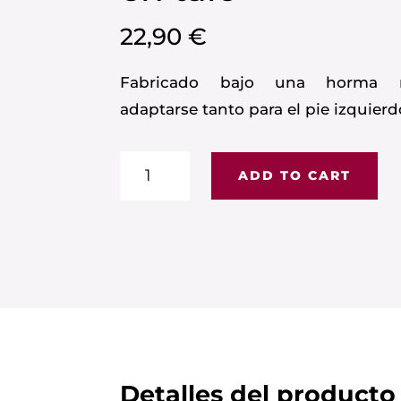
22,90
€
Fabricado bajo una horma n
adaptarse tanto para el pie izquie
Zapato
ADD TO CART
post-
quirúrgico
en
talo
quantity
Detalles del producto