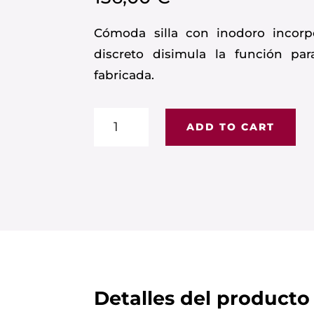
Cómoda silla con inodoro incorp
discreto disimula la función pa
fabricada.
Silla
ADD TO CART
con
WC
Club
quantity
Detalles del producto