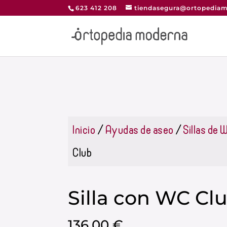
623 412 208
tiendasegura@ortopediam
Inicio
/
Ayudas de aseo
/
Sillas de 
Club
Silla con WC Cl
136,00
€