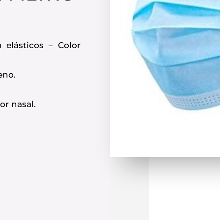
 elásticos – Color
eno.
r nasal.