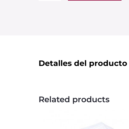
CAPAS
DE
TIPO
IIR
CON
FILTRO
quantity
Detalles del producto
Related products