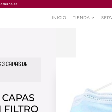
oderna.es
INICIO
TIENDA
SERV
 3 CAPAS DE
 CAPAS
N FILTRO