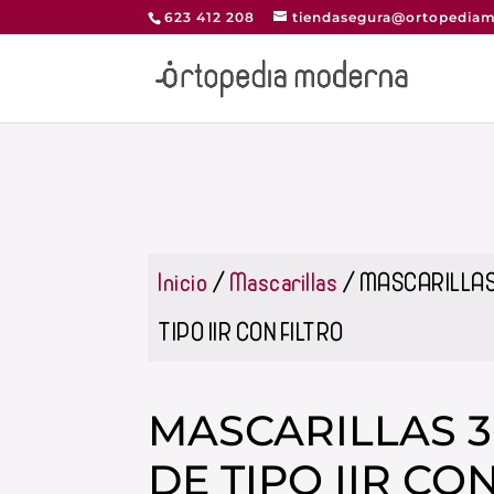
623 412 208
tiendasegura@ortopediam
Inicio
/
Mascarillas
/ MASCARILLAS
TIPO IIR CON FILTRO
MASCARILLAS 3
DE TIPO IIR CO