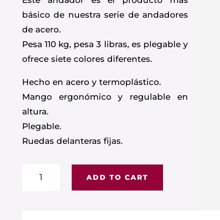
Este andador es el producto más
básico de nuestra serie de andadores
de acero.
Pesa 110 kg, pesa 3 libras, es plegable y
ofrece siete colores diferentes.
Hecho en acero y termoplástico.
Mango ergonómico y regulable en
altura.
Plegable.
Ruedas delanteras fijas.
Andador
ADD TO CART
Acero
y
Termoplastico