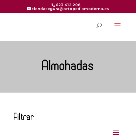
623 412 208
tiendasegura@ortopediamoderna.es
Almohadas
Filtrar